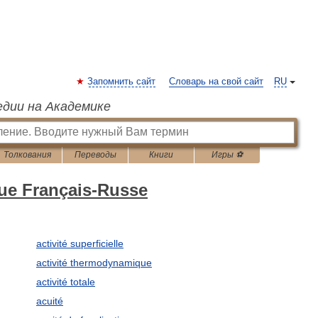
Запомнить сайт
Словарь на свой сайт
RU
едии на Академике
Толкования
Переводы
Книги
Игры ⚽
que Français-Russe
activité superficielle
activité thermodynamique
activité totale
acuité