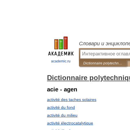
Словари и энциклоп
academic.ru
Dictionnaire polytechnique Français-Russe
Dictionnaire polytechni
acie - agen
activité des taches solaires
activité du fond
activité du milieu
activité électrocatalytique