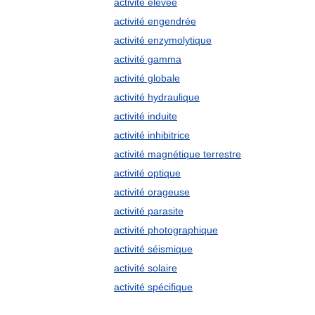
activité élevée
activité engendrée
activité enzymolytique
activité gamma
activité globale
activité hydraulique
activité induite
activité inhibitrice
activité magnétique terrestre
activité optique
activité orageuse
activité parasite
activité photographique
activité séismique
activité solaire
activité spécifique