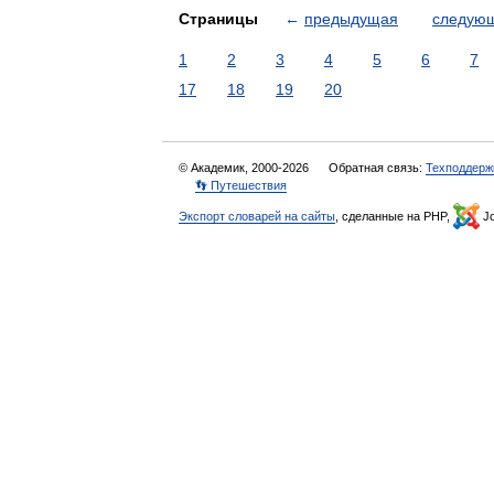
Страницы
←
предыдущая
следую
1
2
3
4
5
6
7
17
18
19
20
© Академик, 2000-2026
Обратная связь:
Техподдерж
👣 Путешествия
Экспорт словарей на сайты
, сделанные на PHP,
Jo