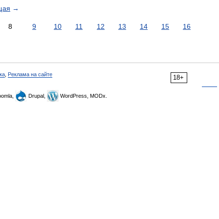
щая
→
8
9
10
11
12
13
14
15
16
ка
,
Реклама на сайте
18+
omla,
Drupal,
WordPress, MODx.